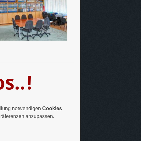
os..!
tellung notwendigen
Cookies
Präferenzen anzupassen.