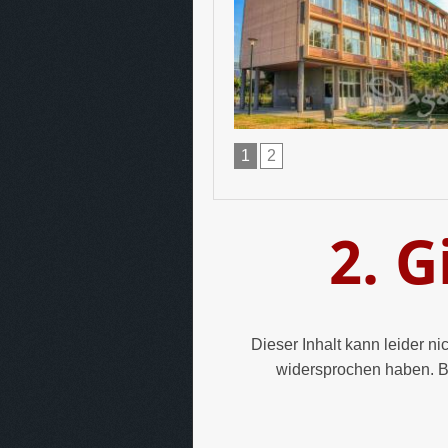
1
2
2. G
Dieser Inhalt kann leider n
widersprochen haben. B