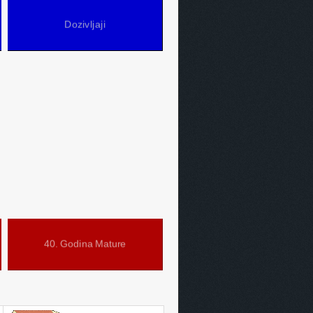
Dozivljaji
40. Godina Mature