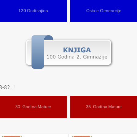
120 Godisnjica
Ostale Generacije
-82..!
30. Godina Mature
35. Godina Mature