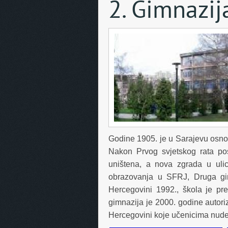
2. Gimnazij
Godine 1905. je u Sarajevu osnova
Nakon Prvog svjetskog rata po
uništena, a nova zgrada u uli
obrazovanja u SFRJ, Druga gim
Hercegovini 1992., škola je pre
gimnazija je 2000. godine autori
Hercegovini koje učenicima nude