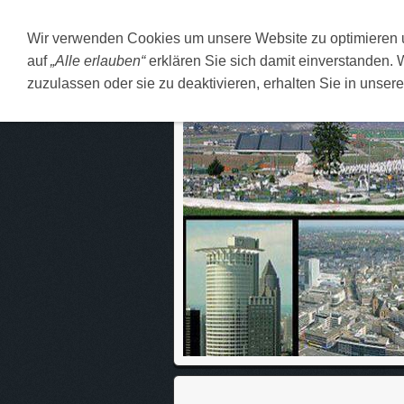
Wir verwenden Cookies um unsere Website zu optimieren
DEUTSCH
O MENI
F
auf
„Alle erlauben“
erklären Sie sich damit einverstanden. 
zuzulassen oder sie zu deaktivieren, erhalten Sie in unser