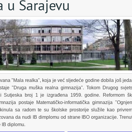
a u Sarajevu
na "Mala realka", koja je već sljedeće godine dobila još jedan
staje "Druga muška realna gimnazija". Tokom Drugog svjets
ci Sutjeska broj 1 je izgrađena 1959. godine. Reformom š
nazija postaje Matematičko-informatička gimnazija "Ognjen 
kinula sa radom te su školske prostorije služile kao privre
zovana da nudi IB dimplomu od strane IBO organizacije. Trenutn
 IB diplomu.