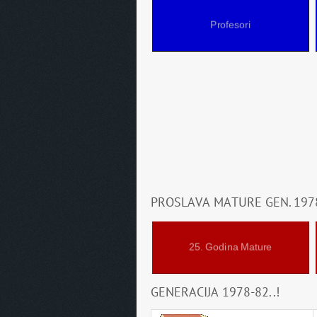
Profesori
PROSLAVA MATURE GEN. 1978
25. Godina Mature
GENERACIJA 1978-82..!