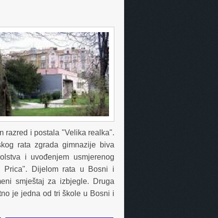
 razred i postala "Velika realka".
kog rata zgrada gimnazije biva
kolstva i uvođenjem usmjerenog
Prica". Dijelom rata u Bosni i
meni smještaj za izbjegle. Druga
o je jedna od tri škole u Bosni i