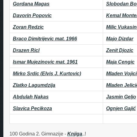
Gordana Magas
Slobodan Bo
Davorin Popovic
Kemal Monte
Zoran Redzic
Milic Vukasin
Braco Dimitrijevic mat. 1966
Majo Dizdar
Drazen Ricl
Zenit Djozic
Ismar Mujezinovic mat. 1961
Maja Cengic
Mirko Srdic (Elvis J. Kurtovic)
Mladen Vojici
Zlatko Lagumdzija
Mladen Jelic
Abdulah Nakas
Jasmin Geljo
Slavica Pecikoza
Ognjen Gajić
100 Godina 2. Gimnazije -
Knjiga
..!