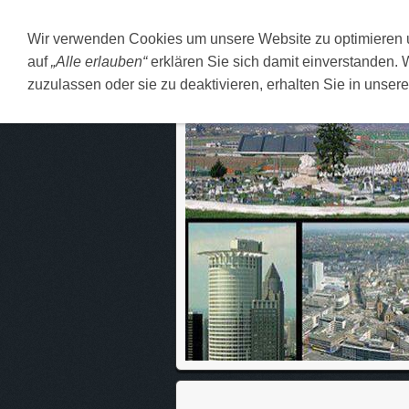
Wir verwenden Cookies um unsere Website zu optimieren
DEUTSCH
O MENI
F
auf
„Alle erlauben“
erklären Sie sich damit einverstanden. 
zuzulassen oder sie zu deaktivieren, erhalten Sie in unser