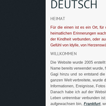
DEUTSCH
HEIMAT
Für die einen ist es ein Ort, f
heimatlichen Erinnerungen wach 
der Kindheit verbunden, oder au
Gefühl von Idylle, von Herzenswä
WILLKOMMEN
Die Website wurde 2005 erstellt
Name bereits verwendet wurde, f
Gagi hinzu und so entstand die
ganzen Welt verbreitete, wurde d
Informationen, Ereignisse, Fotos 
Danach habe ich auf der Website
Leben untrennbar verbunden ist
aufgewachsen bin,
Frankfurt
, w