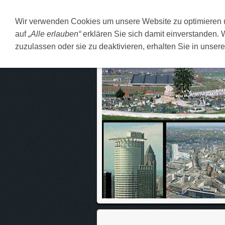
Wir verwenden Cookies um unsere Website zu optimieren
DEUTSCH
O MENI
F
auf
„Alle erlauben“
erklären Sie sich damit einverstanden. 
zuzulassen oder sie zu deaktivieren, erhalten Sie in unser