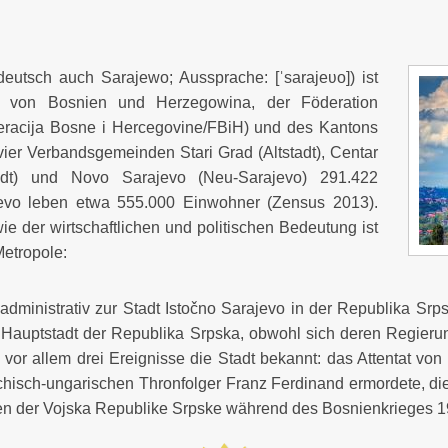
 deutsch auch Sarajewo; Aussprache: [ˈsarajeʋo]) ist
tz von Bosnien und Herzegowina, der Föderation
racija Bosne i Hercegovine/FBiH) und des Kantons
 vier Verbandsgemeinden Stari Grad (Altstadt), Centar
adt) und Novo Sarajevo (Neu-Sarajevo) 291.422
evo leben etwa 555.000 Einwohner (Zensus 2013).
e der wirtschaftlichen und politischen Bedeutung ist
Metropole:
administrativ zur Stadt Istočno Sarajevo in der Republika Srps
 Hauptstadt der Republika Srpska, obwohl sich deren Regierung
 vor allem drei Ereignisse die Stadt bekannt: das Attentat von
ichisch-ungarischen Thronfolger Franz Ferdinand ermordete, d
en der Vojska Republike Srpske während des Bosnienkrieges 1