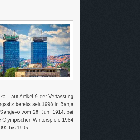
ka. Laut Artikel 9 der Verfassung
ssitz bereits seit 1998 in Banja
 Sarajevo vom 28. Juni 1914, bei
ie Olympischen Winterspiele 1984
992 bis 1995.