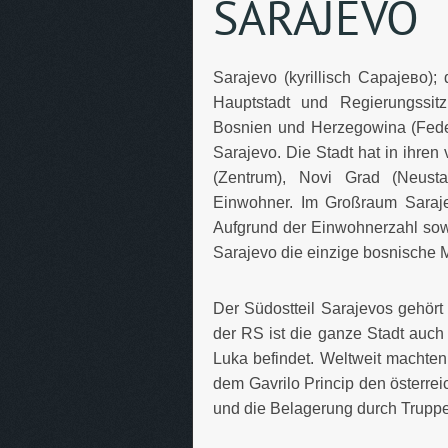
SARAJEVO
Sarajevo (kyrillisch Сарајево);
Hauptstadt und Regierungssi
Bosnien und Herzegowina (Fede
Sarajevo. Die Stadt hat in ihren
(Zentrum), Novi Grad (Neust
Einwohner. Im Großraum Saraj
Aufgrund der Einwohnerzahl sowi
Sarajevo die einzige bosnische 
Der Südostteil Sarajevos gehört 
der RS ist die ganze Stadt auch
Luka befindet. Weltweit machten
dem Gavrilo Princip den österre
und die Belagerung durch Trupp