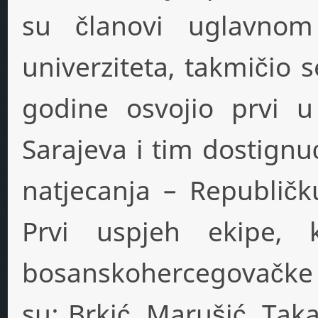
su članovi uglavnom 
univerziteta, takmičio s
godine osvojio prvi 
Sarajeva i tim dostignu
natjecanja – Republičk
Prvi uspjeh ekipe, k
bosanskohercegovačke k
su: Brkić, Marušić, Takač