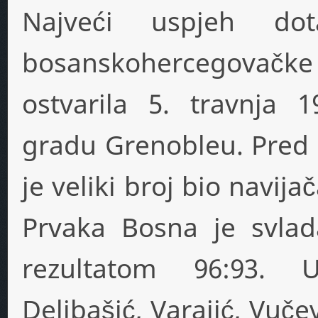
Najveći uspjeh dot
bosanskohercegovačke
ostvarila 5. travnja
gradu Grenobleu. Pred 1
je veliki broj bio navij
Prvaka Bosna je svlad
rezultatom 96:93. 
Delibašić, Varajić, Vuče