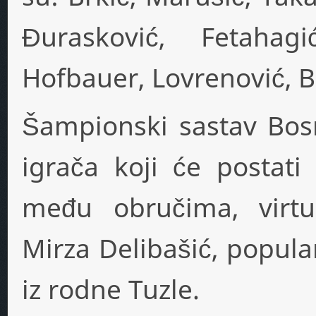
Đurasković, Fetahag
Hofbauer, Lovrenović, Be
Šampionski sastav Bos
igrača koji će postati
među obručima, virt
Mirza Delibašić, popula
iz rodne Tuzle.