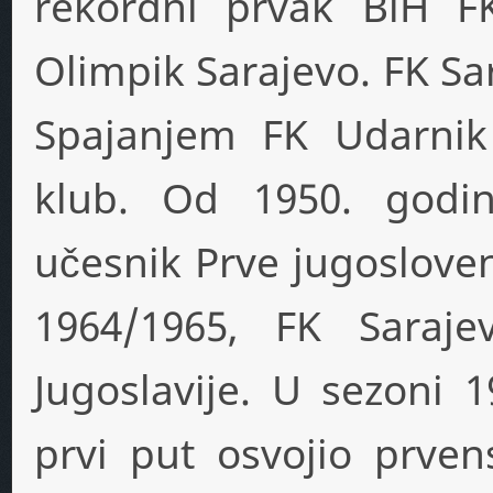
rekordni prvak BiH FK
Olimpik Sarajevo. FK Sa
Spajanjem FK Udarnik
klub. Od 1950. godi
učesnik Prve jugosloven
1964/1965, FK Saraj
Jugoslavije. U sezoni 
prvi put osvojio prven