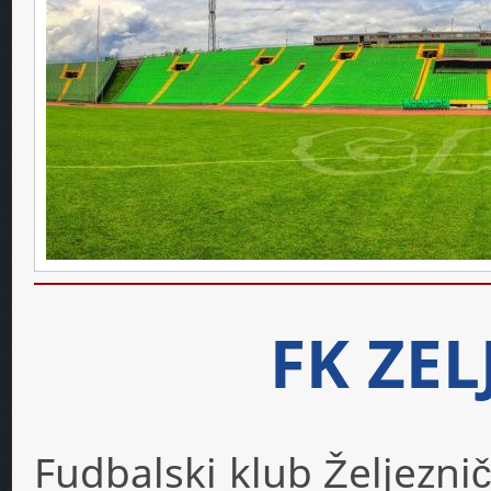
FK ZE
Fudbalski klub Željeznič