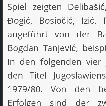
Spiel zeigten Delibašić
Đogić, Bosiočić, Izić,
angeführt von der Ba
Bogdan Tanjević, beispi
In den folgenden vie
den Titel Jugoslawie
1979/80. Von den be
Erfolgen sind der z