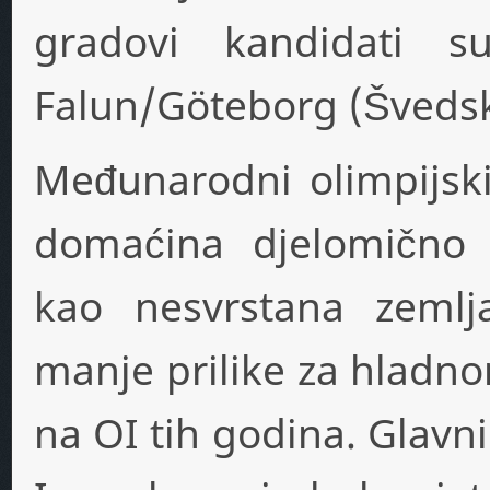
gradovi kandidati s
Falun/Göteborg (Švedsk
Međunarodni olimpijsk
domaćina djelomično v
kao nesvrstana zemlj
manje prilike za hladno
na OI tih godina. Glavni